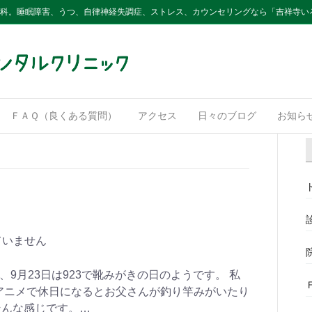
内科。睡眠障害、うつ、自律神経失調症、ストレス、カウンセリングなら「吉祥寺い
ＦＡＱ（良くある質問）
アクセス
日々のブログ
お知ら
。
ていません
、9月23日は923で靴みがきの日のようです。 私
アニメで休日になるとお父さんが釣り竿みがいたり
そんな感じです。…