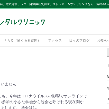
内科。睡眠障害、うつ、自律神経失調症、ストレス、カウンセリングなら「吉祥寺い
ＦＡＱ（良くある質問）
アクセス
日々のブログ
お知ら
ていません
ても、今年はコロナウイルスの影響でオンラインで
らい参加の小さな学会から総会と呼ばれる現在開か
あります。 学会は1…