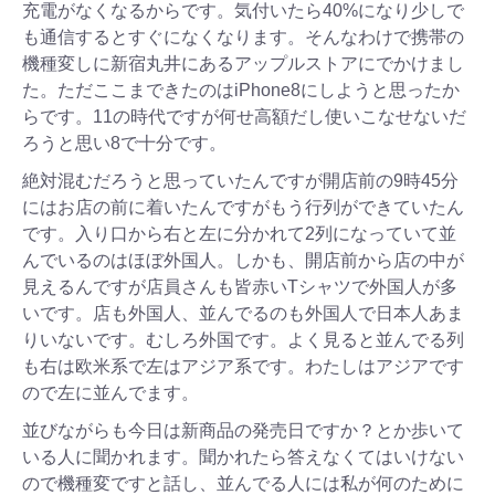
充電がなくなるからです。気付いたら40%になり少しで
も通信するとすぐになくなります。そんなわけで携帯の
機種変しに新宿丸井にあるアップルストアにでかけまし
た。ただここまできたのはiPhone8にしようと思ったか
らです。11の時代ですが何せ高額だし使いこなせないだ
ろうと思い8で十分です。
絶対混むだろうと思っていたんですが開店前の9時45分
にはお店の前に着いたんですがもう行列ができていたん
です。入り口から右と左に分かれて2列になっていて並
んでいるのはほぼ外国人。しかも、開店前から店の中が
見えるんですが店員さんも皆赤いTシャツで外国人が多
いです。店も外国人、並んでるのも外国人で日本人あま
りいないです。むしろ外国です。よく見ると並んでる列
も右は欧米系で左はアジア系です。わたしはアジアです
ので左に並んでます。
並びながらも今日は新商品の発売日ですか？とか歩いて
いる人に聞かれます。聞かれたら答えなくてはいけない
ので機種変ですと話し、並んでる人には私が何のために