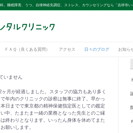
内科。睡眠障害、うつ、自律神経失調症、ストレス、カウンセリングなら「吉祥寺い
ＦＡＱ（良くある質問）
アクセス
日々のブログ
お知ら
ていません
も2ヶ月が経過しました。スタッフの協力もあり多く
日で年内のクリニックの診察は無事に終了。早かっ
は本日までで東京都の精神保健指定医としての鑑定
ない中、たまたま一緒の業務となった先生とのご縁
事は終わりとなります。いったん身体を休めてまた
くお願いします。