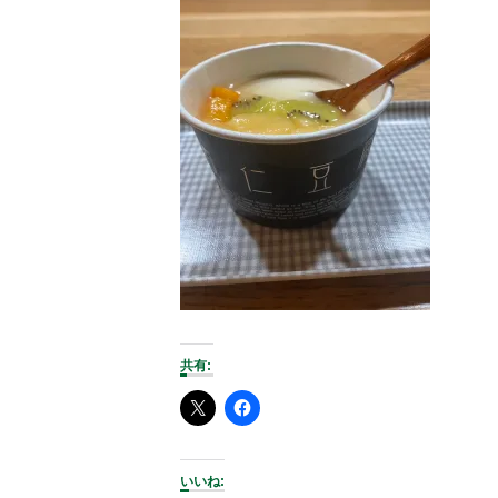
共有:
いいね: