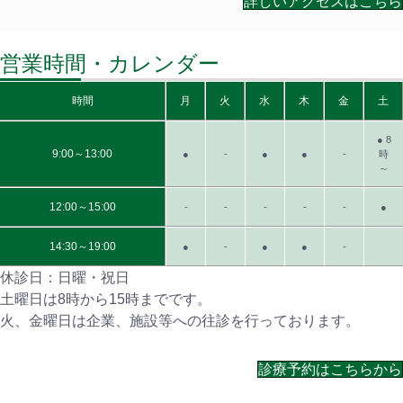
詳しいアクセスはこちら
営業時間・カレンダー
時間
月
火
水
木
金
土
● 8
9:00～13:00
●
-
●
●
-
時
～
12:00～15:00
-
-
-
-
-
●
14:30～19:00
●
-
●
●
-
休診日：日曜・祝日
土曜日は8時から15時までです。
火、金曜日は企業、施設等への往診を行っております。
診療予約はこちらから