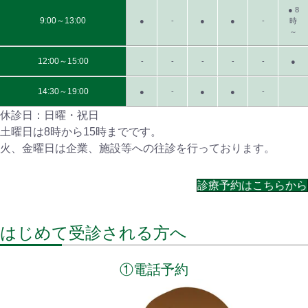
● 8
9:00～13:00
●
-
●
●
-
時
～
12:00～15:00
-
-
-
-
-
●
14:30～19:00
●
-
●
●
-
休診日：日曜・祝日
土曜日は8時から15時までです。
火、金曜日は企業、施設等への往診を行っております。
診療予約はこちらから
はじめて受診される方へ
①電話予約