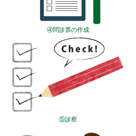
④問診票の作成
⑤診察