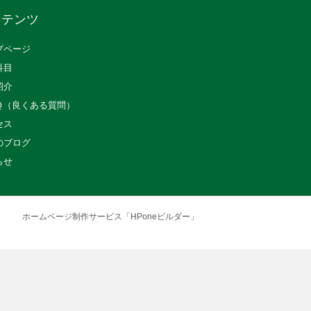
ンテンツ
プページ
科目
紹介
Ｑ（良くある質問）
セス
のブログ
らせ
ホームページ制作サービス「HPoneビルダー」