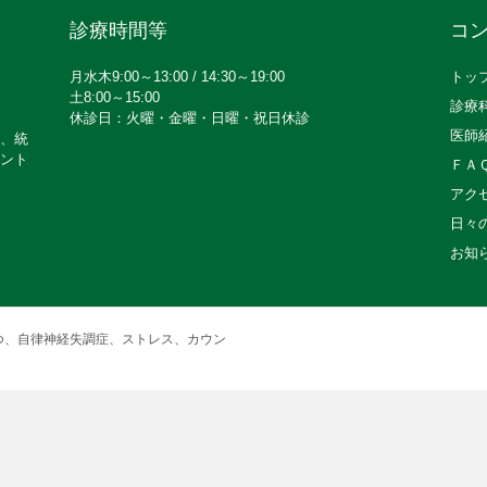
診療時間等
コ
月水木9:00～13:00 / 14:30～19:00
トッ
土8:00～15:00
診療
休診日：火曜・金曜・日曜・祝日休診
医師
、統
ント
ＦＡ
アク
日々
お知
つ、自律神経失調症、ストレス、カウン