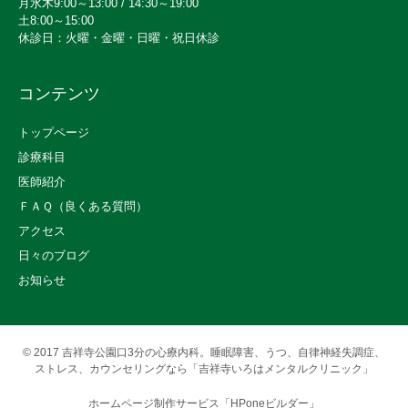
月水木9:00～13:00 / 14:30～19:00
土8:00～15:00
休診日：火曜・金曜・日曜・祝日休診
コンテンツ
トップページ
診療科目
医師紹介
ＦＡＱ（良くある質問）
アクセス
日々のブログ
お知らせ
© 2017
吉祥寺公園口3分の心療内科。睡眠障害、うつ、自律神経失調症、
ストレス、カウンセリングなら「吉祥寺いろはメンタルクリニック」
ホームページ制作サービス「HPoneビルダー」