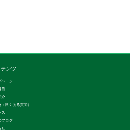
ンテンツ
プページ
科目
紹介
Ｑ（良くある質問）
セス
のブログ
らせ