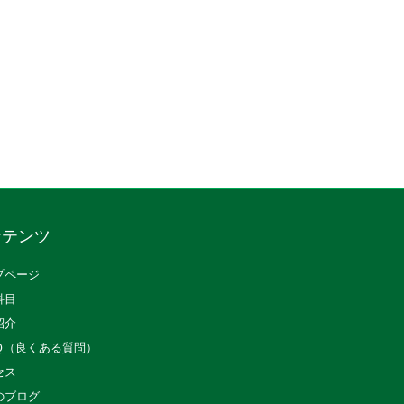
ンテンツ
プページ
科目
紹介
Ｑ（良くある質問）
セス
のブログ