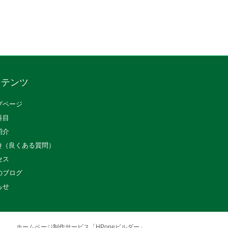
ンテンツ
プページ
科目
紹介
Ｑ（良くある質問）
セス
のブログ
らせ
ホームページ制作サービス「HPoneビルダー」