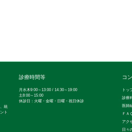
診療時間等
コ
月水木9:00～13:00 / 14:30～19:00
トッ
土8:00～15:00
診療
休診日：火曜・金曜・日曜・祝日休診
医師
、統
ント
ＦＡ
アク
日々